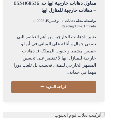
مقاول دهانات خارجية ابها ت: 0534168536
– دهانات خارجية للمنازل ابها
بواسطة
معلم دهانات
نوفمبر 13, 2025
Reading Time:
1
minute
تعتبر الدهانات الخارجيه من أهم العناصر التي
تضفي جمال و أناقة على المباني في أبها و
خميس مشيط و جنوب المملكه فـ دهانات
خارجية للمنازل ابها لا تقتصر على تحسين
المظهر الخارجي للمبنى فحسب بل تلعب دورا
مهما في حماية…
مقاول
قراءه المزيد
دهانات
خارجية
ابها
ت:
0534168536