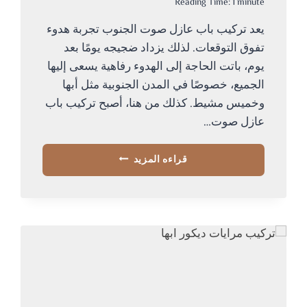
Reading Time:
1
minute
يعد تركيب باب عازل صوت الجنوب تجربة هدوء
تفوق التوقعات. لذلك يزداد ضجيجه يومًا بعد
يوم، باتت الحاجة إلى الهدوء رفاهية يسعى إليها
الجميع، خصوصًا في المدن الجنوبية مثل أبها
وخميس مشيط. كذلك من هنا، أصبح تركيب باب
عازل صوت…
تركيب
قراءه المزيد
باب
عازل
صوت
الجنوب
ت:
0534168536
–
باب
عازل
للصوت