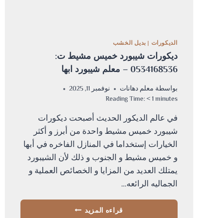
الديكورات
|
بديل الخشب
ديكورات شيبورد خميس مشيط ت:
0534168536 – معلم شيبورد ابها
بواسطة
معلم دهانات
نوفمبر 11, 2025
Reading Time:
< 1
minutes
في عالم الديكور الحديث أصبحت ديكورات
شيبورد خميس مشيط واحدة من أبرز و أكثر
الخيارات إستخداما في المنازل الفاخره في أبها
و خميس مشيط و الجنوب و ذلك لأن الشيبورد
يمتلك العديد من المزايا و الخصائص العملية و
الجماليه الرائعه…
ديكورات
قراءه المزيد