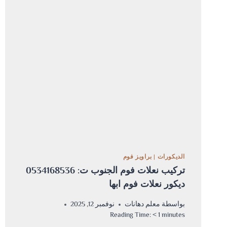
–
دهانات
خارجية
للمنازل
ابها
الديكورات
|
براويز فوم
تركيب نعلات فوم الجنوب ت: 0534168536
ديكور نعلات فوم ابها
بواسطة
معلم دهانات
نوفمبر 12, 2025
Reading Time:
< 1
minutes