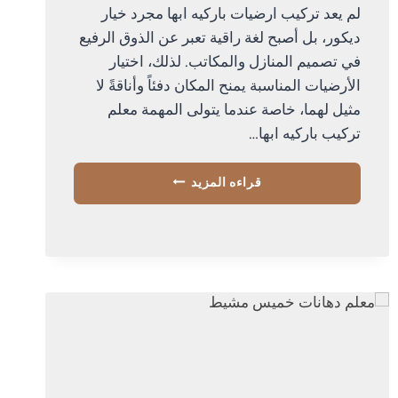
لم يعد تركيب ارضيات باركيه ابها مجرد خيار
ديكور، بل أصبح لغة راقية تعبر عن الذوق الرفيع
في تصميم المنازل والمكاتب. لذلك، اختيار
الأرضيات المناسبة يمنح المكان دفئاً وأناقةً لا
مثيل لهما، خاصة عندما يتولى المهمة معلم
تركيب باركيه ابها…
تركيب
قراءه المزيد
ارضيات
باركيه
ابها
ت:
0534168536
–
فينيل
ارضيات
باركيه
الجنوب