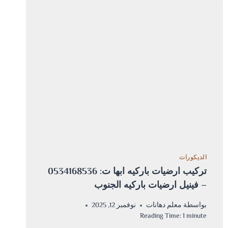
–
ديكور
مداخل
منازل
الجنوب
الديكورات
تركيب ارضيات باركيه ابها ت: 0534168536
– فينيل ارضيات باركيه الجنوب
بواسطة
معلم دهانات
نوفمبر 12, 2025
Reading Time:
1
minute