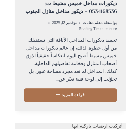
ديكورات مداخل خميس مشيط ت:
0534168536 – ديكور مداخل منازل الجنوب
بواسطة
معلم دهانات
نوفمبر 12, 2025
Reading Time:
1
minute
تجسد ديكورات المداخل الأناقة التى تستقبلك
من أول خطوة. لذلك، إن عالم ديكورات مداخل
خميس مشيط أصبح اليوم انعكاساً حقيقياً لذوق
أصحاب المنازل وفخامة تفاصيلهم الداخلية.
كذلك، المداخل لم تعد مجرد مساحة عبور، بل
تحوّلت إلى لوحة فنية تعبّر عن…
ديكورات
قراءه المزيد
مداخل
خميس
مشيط
ت:
0534168536