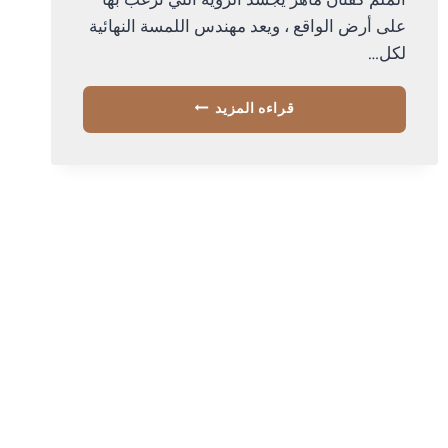
الملم كفنان ماهر يجسد الرؤية التي ترغب بها
على أرض الواقع ، ويعد مهندس اللمسة النهائية
لكل…
معلم
قراءه المزيد
دهانات
خميس
مشيط
ت
:
0534168536
الوان
دهانات
حوائط
بالجنوب