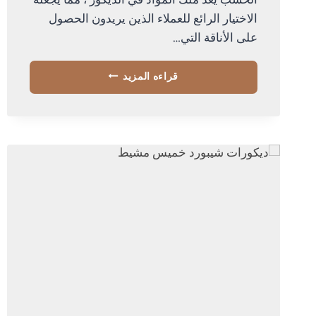
الخشب يعد ملك المواد في الديكور ، مما يجعله
الاختيار الرائع للعملاء الذين يريدون الحصول
على الأناقة التي…
ديكور
قراءه المزيد
تلفزيون
خشب
ابها
ت
:
0534168536
ديكور
تلفزيون
مودرن
الجنوب