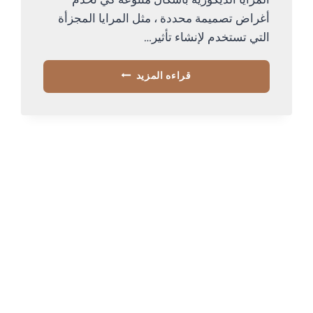
المرايا الديكورية بأشكال متنوعة كي تخدم
أغراض تصميمة محددة ، مثل المرايا المجزأة
التي تستخدم لإنشاء تأثير…
تركيب
قراءه المزيد
مرايات
ديكور
ابها
ت
:
0534168536
تركيب
مرايا
كبيرة
خميس
مشيط