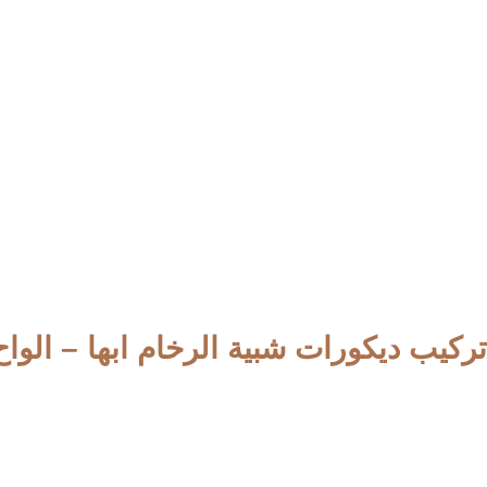
شاهد احدث الصور من اعمال التشطيب الداخلي للمنازل
كيب ديكورات شبية الرخام ابها – الو
لحديثة التي تمتاز بالجودة والاناقة والاشكال المختلفة التي تل
, مايميزنا عن غيرنا هو