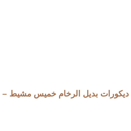
ديكورات بديل الرخام خميس مشيط – تر
دهانات وديكورات الجنوب افضل محل يوفر احدث انواع الديكورات ا
احصل عليها الان من خلال تواصلكم معنا عبر الرقم الموضح ادنى ,