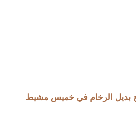
اح بديل الرخام في خميس مشيط
بي جميع طلبات عملائنا الكرام في خميس مشيط وابها ,