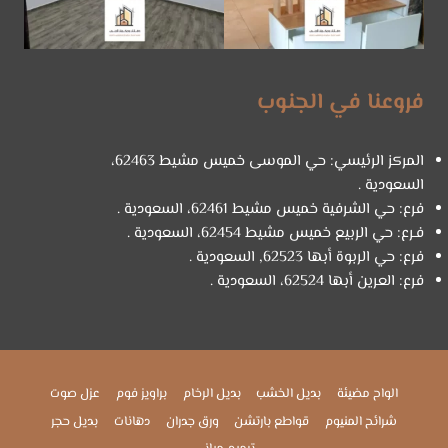
فروعنا في الجنوب
المركز الرئيسي: حي الموسى خميس مشيط 62463،
السعودية .
فرع: حي الشرفية خميس مشيط 62461، السعودية .
فـرع: حي الربيع خميس مشيط 62454، السعودية .
فرع: حي الربوة أبها 62523, السعودية .
فرع: العرين أبها 62524، السعودية .
الواح مضيئة
بديل الخشب
بديل الرخام
براويز فوم
عزل صوت
شرائح المنيوم
قواطع بارتشن
ورق جدران
دهانات
بديل حجر