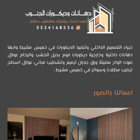
–
تركيب
بديل
الرخام
الجنوب
–
اسعار
خبراء التصميم الداخلي وتنفيذ الديكورات في خميس مشيط وابها
بديل
دهانات داخلية وخارجية ديكورات فوم بديل الخشب والرخام عوازل
الرخام
صوت الواح مضيئة ورق جدران ترميم وتشطيب مباني عوازل اسطح
خميس
تركيب مظلات وسواتر في خميس مشيط .
مشيط
اعمالنا بالصور