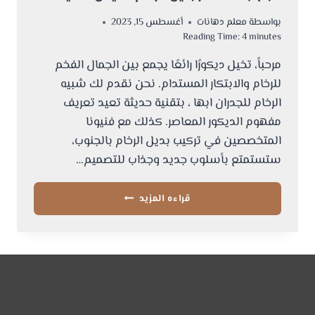
بواسطة
معلم دهانات
أغسطس 15, 2023
Reading Time:
4
minutes
مرحباً، تخيل ديكورًا رائعًا يجمع بين الجمال الفخم
للرخام والابتكار المستدام. نحن نقدم لك شبيه
الرخام للجدران ابها ، بتقنية حديثة تعيد تعريف
مفهوم الديكور المعاصر. كذلك مع فنيونا
المتخصصين في تركيب بديل الرخام بالجنوب،
ستستمتع بأسلوب جديد وجذاب للتصميم…
شبيه
قراءه المزيد
الرخام
للجدران
ابها
ت:
0534168536
ديكورات
بديل
الرخام