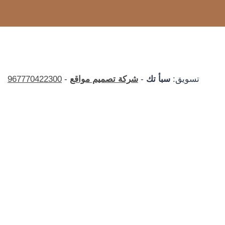
تسويق:
سبأ تك
-
شركة تصميم مواقع
-
967770422300
الرئيسية
تبديل
معرض اعمالنا
القائمة
ديكورات
الفرعية
دهانات
مقاولات عامة
المدونة