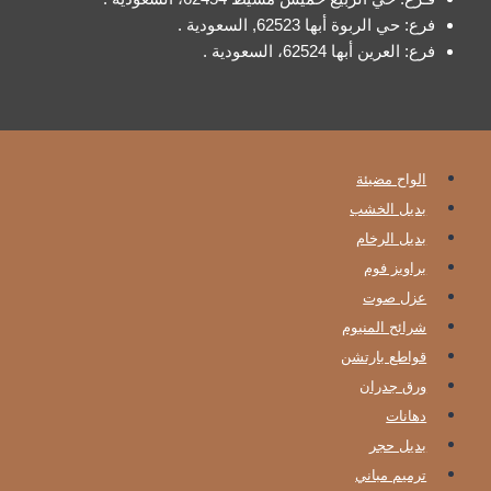
فرع: حي الربوة أبها 62523, السعودية .
فرع: العرين أبها 62524، السعودية .
الواح مضيئة
بديل الخشب
بديل الرخام
براويز فوم
عزل صوت
شرائح المنيوم
قواطع بارتشن
ورق جدران
دهانات
بديل حجر
ترميم مباني