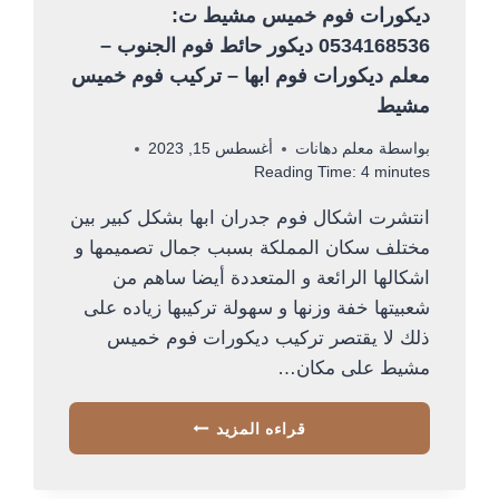
ديكورات فوم خميس مشيط ت:
0534168536 ديكور حائط فوم الجنوب –
معلم ديكورات فوم ابها – تركيب فوم خميس
مشيط
بواسطة
معلم دهانات
أغسطس 15, 2023
Reading Time:
4
minutes
انتشرت اشكال فوم جدران ابها بشكل كبير بين
مختلف سكان المملكة بسبب جمال تصميمها و
اشكالها الرائعة و المتعددة أيضا ساهم من
شعبيتها خفة وزنها و سهولة تركيبها زياده على
ذلك لا يقتصر تركيب ديكورات فوم خميس
مشيط على مكان…
ديكورات
قراءه المزيد
فوم
خميس
مشيط