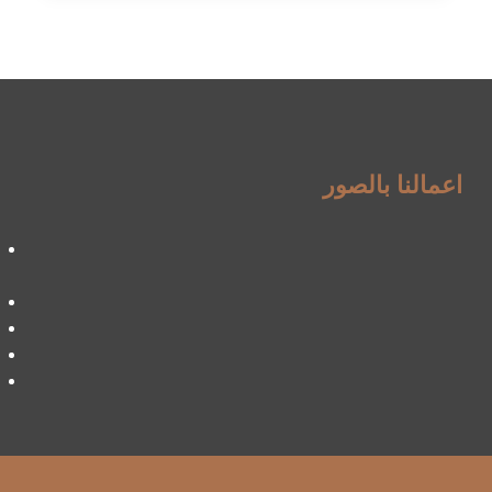
ت:
0534168536
ديكور
حائط
فوم
الجنوب
–
اعمالنا بالصور
معلم
ديكورات
فوم
ابها
–
تركيب
فوم
خميس
مشيط