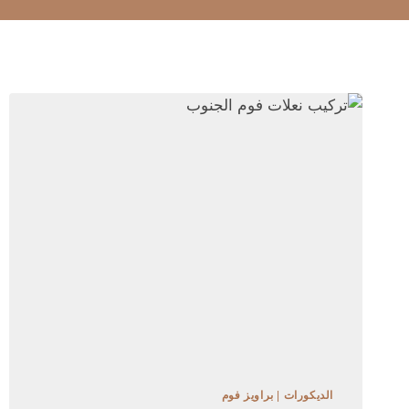
الديكورات
|
براويز فوم