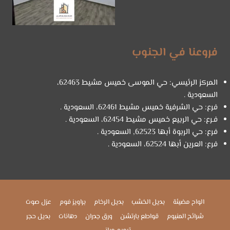
فروعنا في الجنوب
المركز الرئيسي: حي الموسى خميس مشيط 62463،
السعودية .
فرع: حي الشرفية خميس مشيط 62461، السعودية .
فـرع: حي الربيع خميس مشيط 62454، السعودية .
فرع: حي الربوة أبها 62523, السعودية .
فرع: العرين أبها 62524، السعودية .
الواح مضيئة
بديل الخشب
بديل الرخام
براويز فوم
عزل صوت
شرائح المنيوم
قواطع بارتشن
ورق جدران
دهانات
بديل حجر