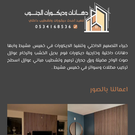
–
تركيب
بديل
الرخام
الجنوب
–
اسعار
خبراء التصميم الداخلي وتنفيذ الديكورات في خميس مشيط وابها
بديل
دهانات داخلية وخارجية ديكورات فوم بديل الخشب والرخام عوازل
الرخام
صوت الواح مضيئة ورق جدران ترميم وتشطيب مباني عوازل اسطح
خميس
تركيب مظلات وسواتر في خميس مشيط .
مشيط
اعمالنا بالصور