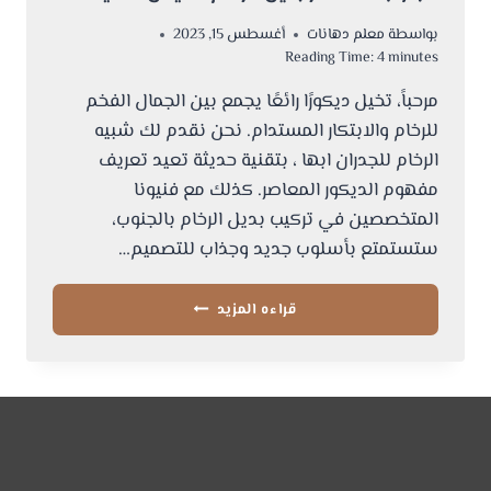
بواسطة
معلم دهانات
أغسطس 15, 2023
Reading Time:
4
minutes
مرحباً، تخيل ديكورًا رائعًا يجمع بين الجمال الفخم
للرخام والابتكار المستدام. نحن نقدم لك شبيه
الرخام للجدران ابها ، بتقنية حديثة تعيد تعريف
مفهوم الديكور المعاصر. كذلك مع فنيونا
المتخصصين في تركيب بديل الرخام بالجنوب،
ستستمتع بأسلوب جديد وجذاب للتصميم…
شبيه
قراءه المزيد
الرخام
للجدران
ابها
ت:
0534168536
ديكورات
بديل
الرخام