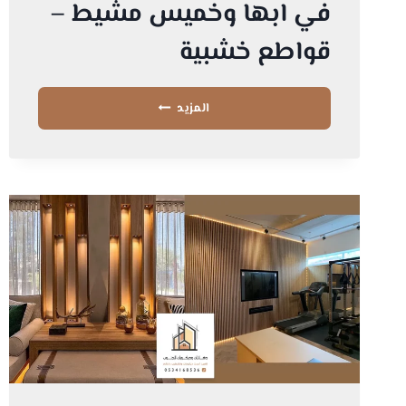
في ابها وخميس مشيط –
قواطع خشبية
ديكورات
المزيد
بارتشن
خميس
مشيط
–
محل
تركيب
ديكورات
قواطع
بارتشن
في
ابها
وخميس
مشيط
–
قواطع