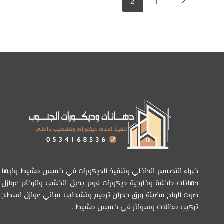
تنقل
الصفحة
2
1
شبية
الخشب
الصفحة
السابقة
في
ابها
–
الواح
ديكورات
بديل
الخشب
في
ابها
خبراء التصميم الداخلي وتنفيذ الديكورات في خميس مشيط وابها
دهانات داخلية وخارجية ديكورات فوم بديل الخشب والرخام عوازل
صوت الواح مضيئة ورق جدران ترميم وتشطيب مباني عوازل اسطح
تركيب مظلات وسواتر في خميس مشيط .