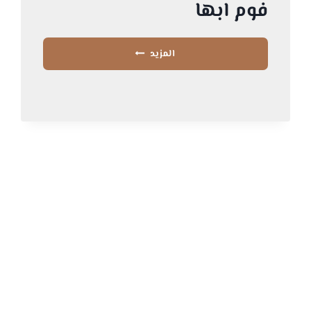
فوم ابها
ديكورات
المزيد
فوم
ابها
–
تركيب
ديكورات
اطارات
فوم
في
خميس
مشيط
–
نعلات
فوم
ابها