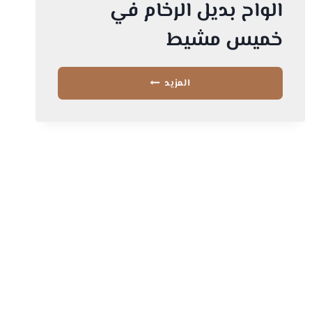
الواح بديل الرخام في
خميس مشيط
ديكورات
المزيد
بديل
الرخام
خميس
مشيط
–
تركيب
ديكورات
شبية
الرخام
ابها
–
الواح
بديل
الرخام
في